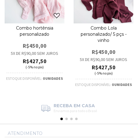
Combo hortênsia
Combo Lola
personalizado
personalizado/ 5 pçs -
vinho
R$450,00
R$450,00
5
X DE
R$90,00
SEM JUROS
5
X DE
R$90,00
SEM JUROS
R$427,50
R$427,50
(-5% no pix)
(-5% no pix)
ESTOQUE DISPONÍVEL:
0 UNIDADES
ESTOQUE DISPONÍVEL:
0 UNIDADES
RECEBA EM CASA
Enviamos para todo o Brasil
ATENDIMENTO