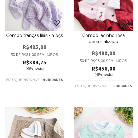
Combo tranças lilás - 4 pçs
Combo lacinho rosa
personalizado
R$405,00
R$480,00
5
X DE
R$81,00
SEM JUROS
5
X DE
R$96,00
SEM JUROS
R$384,75
R$456,00
(-5% no pix)
(-5% no pix)
ESTOQUE DISPONÍVEL:
4 UNIDADES
ESTOQUE DISPONÍVEL:
1 UNIDADES