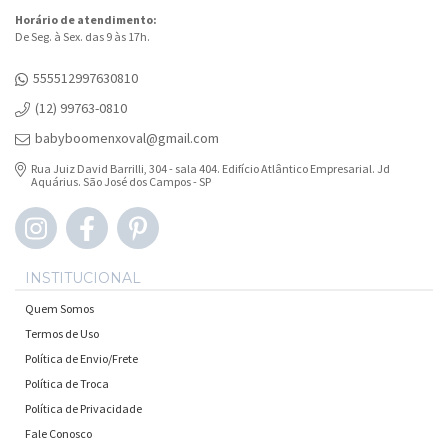
Horário de atendimento:
De Seg. à Sex. das 9 às 17h.
555512997630810
(12) 99763-0810
babyboomenxoval@gmail.com
Rua Juiz David Barrilli, 304 - sala 404. Edifício Atlântico Empresarial. Jd
Aquárius. São José dos Campos - SP
INSTITUCIONAL
Quem Somos
Termos de Uso
Política de Envio/Frete
Política de Troca
Política de Privacidade
Fale Conosco