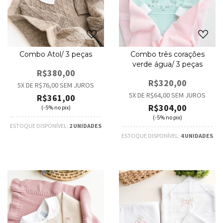
Combo Atol/ 3 peças
Combo três corações
verde água/ 3 peças
R$380,00
R$320,00
5
X DE
R$76,00
SEM JUROS
5
X DE
R$64,00
SEM JUROS
R$361,00
R$304,00
(-5% no pix)
(-5% no pix)
ESTOQUE DISPONÍVEL:
2 UNIDADES
ESTOQUE DISPONÍVEL:
4 UNIDADES