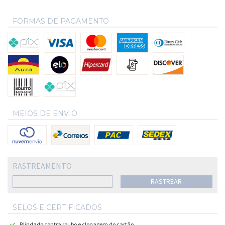
FORMAS DE PAGAMENTO
MEIOS DE ENVIO
RASTREAMENTO
RASTREAR
SELOS E CERTIFICADOS
Blindado contra roubo e clonagem do cartão.