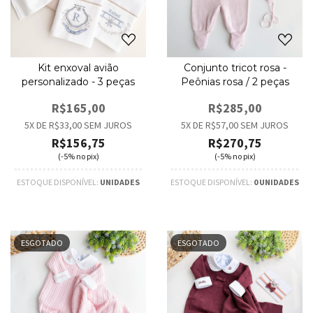
Kit enxoval avião
Conjunto tricot rosa -
personalizado - 3 peças
Peônias rosa / 2 peças
R$165,00
R$285,00
5
X DE
R$33,00
SEM JUROS
5
X DE
R$57,00
SEM JUROS
R$156,75
R$270,75
(-5% no pix)
(-5% no pix)
ESTOQUE DISPONÍVEL:
UNIDADES
ESTOQUE DISPONÍVEL:
0 UNIDADES
ESGOTADO
ESGOTADO