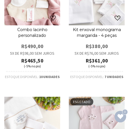
Combo lacinho
Kit enxoval monograma
personalizado
margarida - 4 peças
R$490,00
R$380,00
5
X DE
R$98,00
SEM JUROS
5
X DE
R$76,00
SEM JUROS
R$465,50
R$361,00
(-5% no pix)
(-5% no pix)
ESTOQUE DISPONÍVEL:
10 UNIDADES
ESTOQUE DISPONÍVEL:
7 UNIDADES
ESGOTADO
0
0