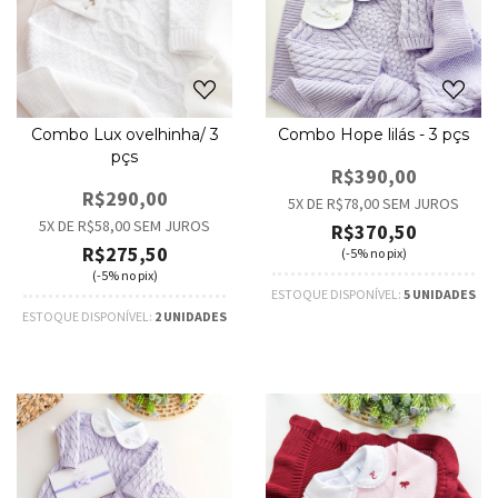
Combo Lux ovelhinha/ 3
Combo Hope lilás - 3 pçs
pçs
R$390,00
R$290,00
5
X DE
R$78,00
SEM JUROS
5
X DE
R$58,00
SEM JUROS
R$370,50
R$275,50
(-5% no pix)
(-5% no pix)
ESTOQUE DISPONÍVEL:
5 UNIDADES
ESTOQUE DISPONÍVEL:
2 UNIDADES