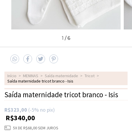
1
/
6
Início
>
MENINAS
>
Saída maternidade
>
Tricot
>
Saída maternidade tricot branco - Isis
Saída maternidade tricot branco - Isis
R$323,00
(-5% no pix)
R$340,00
5
X DE
R$68,00
SEM JUROS