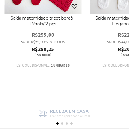
Saída maternidade tricot bordô -
Saída maternidad
Pérola/ 2 pçs
Eleganc
R$295,00
R$22
5
X DE
R$59,00
SEM JUROS
5
X DE
R$44,0
R$280,25
R$20
(-5% no pix)
(-5% n
ESTOQUE DISPONÍVEL:
1 UNIDADES
ESTOQUE DISPON
RECEBA EM CASA
Enviamos para todo o Brasil