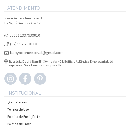
ATENDIMENTO
Horário de atendimento:
De Seg. à Sex. das 9 às 17h.
555512997630810
(12) 99763-0810
babyboomenxoval@gmail.com
Rua Juiz David Barrilli, 304 - sala 404. Edifício Atlântico Empresarial. Jd
Aquárius. São José dos Campos - SP
INSTITUCIONAL
Quem Somos
Termos de Uso
Política de Envio/Frete
Política de Troca