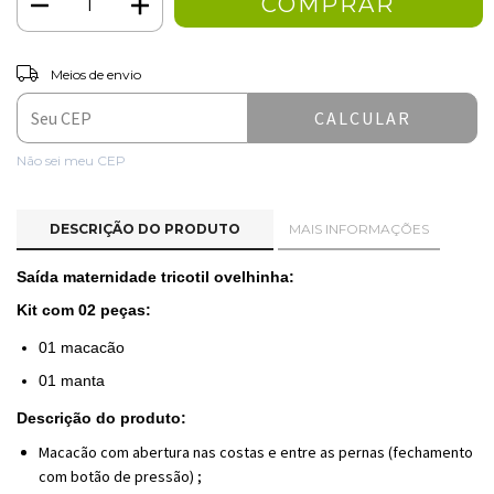
ALTERAR CEP
Entregas para o CEP:
Meios de envio
CALCULAR
Não sei meu CEP
DESCRIÇÃO DO PRODUTO
MAIS INFORMAÇÕES
Saída maternidade tricotil ovelhinha:
Kit com 02 peças:
01 macacão
01 manta
Descrição do produto:
Macacão com abertura nas costas e entre as pernas (fechamento
com botão de pressão) ;