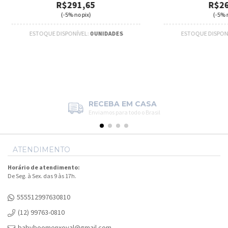
R$291,65
R$26
(-5% no pix)
(-5% n
ESTOQUE DISPONÍVEL:
0 UNIDADES
ESTOQUE DISPON
RECEBA EM CASA
Enviamos para todo o Brasil
ATENDIMENTO
Horário de atendimento:
De Seg. à Sex. das 9 às 17h.
555512997630810
(12) 99763-0810
babyboomenxoval@gmail.com