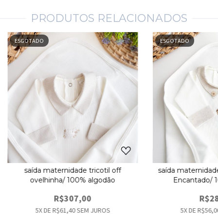
PRODUTOS RELACIONADOS
ESGOTADO
ESGOTADO
saída maternidade tricotil off
saída maternidade 
ovelhinha/ 100% algodão
Encantado/ 
R$307,00
R$28
5
X DE
R$61,40
SEM JUROS
5
X DE
R$56,0